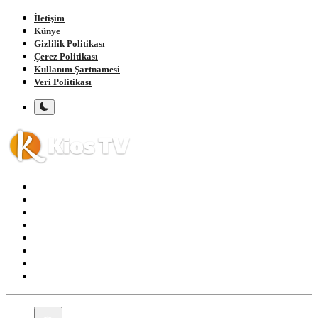
İletişim
Künye
Gizlilik Politikası
Çerez Politikası
Kullanım Şartnamesi
Veri Politikası
Ana Sayfa
Gündem
Gemlik
Bursa
Siyaset
Spor
Magazin
Köşe Yazıları