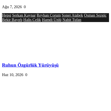
Ağu 7, 2026
0
Hepsi
Serkan Kaynar
Reyhan Çorum
Soner Atabek
Osman Sezgiç
Bekir Bayırlı
Halis Çelik
Hamdi Ünlü
Nahit Tufan
Ruhun Özgürlük Yürüyüşü
Haz 10, 2026
0