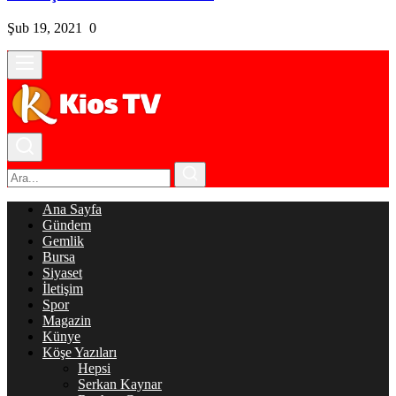
Şub 19, 2021
0
Ana Sayfa
Gündem
Gemlik
Bursa
Siyaset
İletişim
Spor
Magazin
Künye
Köşe Yazıları
Hepsi
Serkan Kaynar