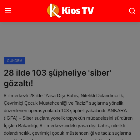
Ana Sayfa
Gündem
GÜNDEM
28 ilde 103 şüpheliye 'siber'
Gemlik
gözaltı!
Bursa
8 il merkezli 28 ilde “Yasa Dışı Bahis, Nitelikli Dolandırıcılık,
Siyaset
Çevrimiçi Çocuk Müstehcenliği ve Tacizi” suçlarına yönelik
düzenlenen operasyonlarda 103 şüpheli yakalandı. ANKARA
Spor
(İGFA) – Siber suçlara yönelik topyekün mücadelesini sürdüren
İçişleri Bakanlığı, 8 il merkezsindeki yasa dışı bahis, nitelikli
İletişim
dolandırıcılık, çevrimiçi çocuk müstehcenliği ve taciz suçlarına