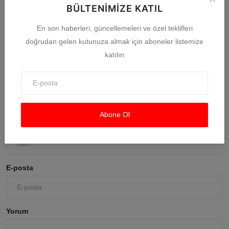
BÜLTENIMIZE KATIL
Fındık alım fiyatları açıklandı... Alımlar 24 Ağustos't...
En son haberleri, güncellemeleri ve özel teklifleri
Ağu 6, 2026
0
doğrudan gelen kutunuza almak için aboneler listemize
katılın
Yorumlar
Abone Ol
İsim
E-posta
Yorum