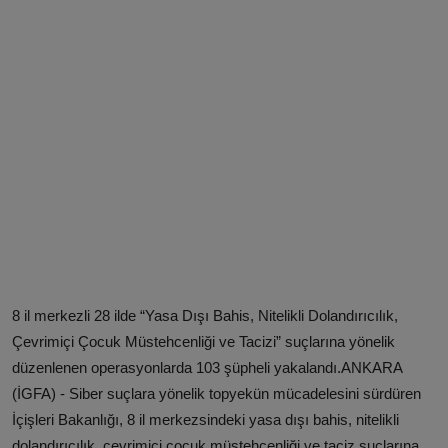
8 il merkezli 28 ilde “Yasa Dışı Bahis, Nitelikli Dolandırıcılık,
Çevrimiçi Çocuk Müstehcenliği ve Tacizi” suçlarına yönelik
düzenlenen operasyonlarda 103 şüpheli yakalandı.ANKARA
(İGFA) - Siber suçlara yönelik topyekün mücadelesini sürdüren
İçişleri Bakanlığı, 8 il merkezsindeki yasa dışı bahis, nitelikli
dolandırıcılık, çevrimiçi çocuk müstehcenliği ve taciz suçlarına