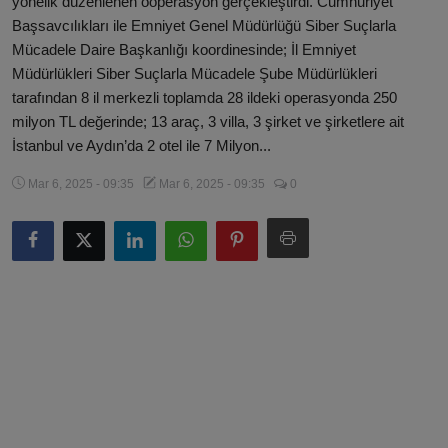
yönelik düzenlenen ooperasyon gerçekleştirdi. Cumhuriyet
Magazin
Başsavcılıkları ile Emniyet Genel Müdürlüğü Siber Suçlarla
Mücadele Daire Başkanlığı koordinesinde; İl Emniyet
Künye
Müdürlükleri Siber Suçlarla Mücadele Şube Müdürlükleri
tarafından 8 il merkezli toplamda 28 ildeki operasyonda 250
Köşe Yazıları
milyon TL değerinde; 13 araç, 3 villa, 3 şirket ve şirketlere ait
İstanbul ve Aydın’da 2 otel ile 7 Milyon...
Gizlilik Politikası
Mar 6, 2025 - 09:35
Mar 6, 2025 - 09:35
0
Çerez Politikası
Kullanım Şartnamesi
Veri Politikası