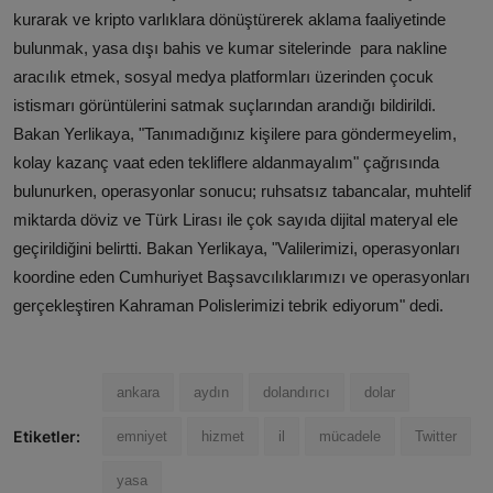
kurarak ve kripto varlıklara dönüştürerek aklama faaliyetinde
bulunmak, yasa dışı bahis ve kumar sitelerinde para nakline
aracılık etmek, sosyal medya platformları üzerinden çocuk
istismarı görüntülerini satmak suçlarından arandığı bildirildi.
Bakan Yerlikaya, "Tanımadığınız kişilere para göndermeyelim,
kolay kazanç vaat eden tekliflere aldanmayalım" çağrısında
bulunurken, operasyonlar sonucu; ruhsatsız tabancalar, muhtelif
miktarda döviz ve Türk Lirası ile çok sayıda dijital materyal ele
geçirildiğini belirtti. Bakan Yerlikaya, "Valilerimizi, operasyonları
koordine eden Cumhuriyet Başsavcılıklarımızı ve operasyonları
gerçekleştiren Kahraman Polislerimizi tebrik ediyorum" dedi.
ankara
aydın
dolandırıcı
dolar
Etiketler:
emniyet
hizmet
il
mücadele
Twitter
yasa