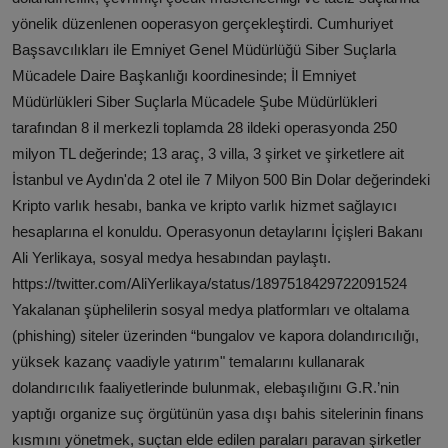
yönelik düzenlenen ooperasyon gerçekleştirdi. Cumhuriyet
Başsavcılıkları ile Emniyet Genel Müdürlüğü Siber Suçlarla
Mücadele Daire Başkanlığı koordinesinde; İl Emniyet
Müdürlükleri Siber Suçlarla Mücadele Şube Müdürlükleri
tarafından 8 il merkezli toplamda 28 ildeki operasyonda 250
milyon TL değerinde; 13 araç, 3 villa, 3 şirket ve şirketlere ait
İstanbul ve Aydın'da 2 otel ile 7 Milyon 500 Bin Dolar değerindeki
Kripto varlık hesabı, banka ve kripto varlık hizmet sağlayıcı
hesaplarına el konuldu. Operasyonun detaylarını İçişleri Bakanı
Ali Yerlikaya, sosyal medya hesabından paylaştı.
https://twitter.com/AliYerlikaya/status/1897518429722091524
Yakalanan şüphelilerin sosyal medya platformları ve oltalama
(phishing) siteler üzerinden “bungalov ve kapora dolandırıcılığı,
yüksek kazanç vaadiyle yatırım" temalarını kullanarak
dolandırıcılık faaliyetlerinde bulunmak, elebaşılığını G.R.’nin
yaptığı organize suç örgütünün yasa dışı bahis sitelerinin finans
kısmını yönetmek, suçtan elde edilen paraları paravan şirketler