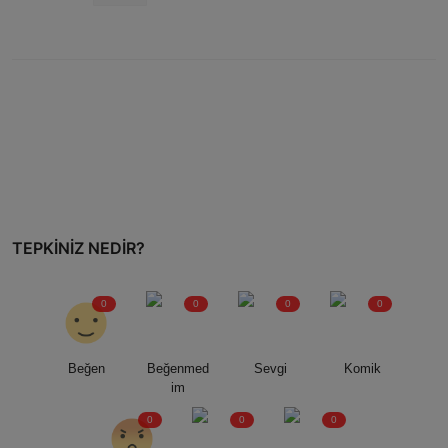
TEPKINIZ NEDIR?
0
0
0
0
Beğen
Beğenmed
Sevgi
Komik
im
0
0
0