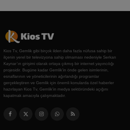
Kios Tv, Gemlik gibi birçok ilden daha fazla nüfusa sahip bir
ilçenin yerel bir televizyona sahip olmaması nedeniyle Serkan
Kaynar’ın girişimi olarak ortaya çıkmış bir internet yayıncılığı
projesidir. Bugüne kadar Gemlik’in önde gelen isimlerinin,
esnaflarının ve yöneticilerinin ağırlandığı programlar
gerçekleştiren ve Gemlik için önemli konularda özel haberler
hazırlayan Kios Tv, Gemlik’in medya sektöründeki açığını
kapatmak amacıyla çalışmaktadır.