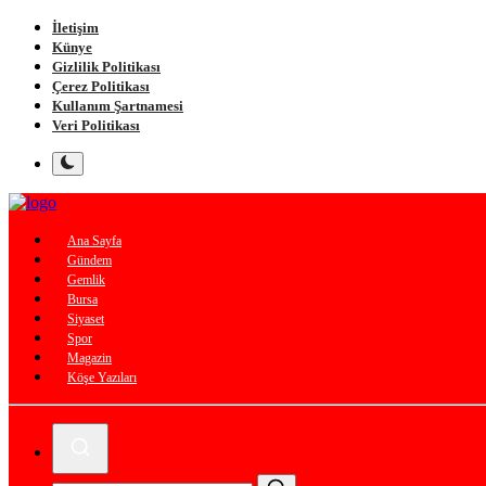
İletişim
Künye
Gizlilik Politikası
Çerez Politikası
Kullanım Şartnamesi
Veri Politikası
Ana Sayfa
Gündem
Gemlik
Bursa
Siyaset
Spor
Magazin
Köşe Yazıları