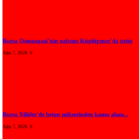
Bursa Osmangazi’nin nabzını Küplüpınar'da tuttu
Ağu 7, 2026
0
Bursa Nilüfer'de beton mikserinden kamu alanı...
Ağu 7, 2026
0