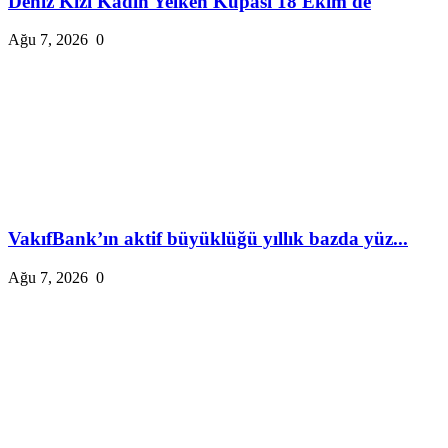
Deniz Kızı Kadın Yelken Kupası 18 Ekim'de
Ağu 7, 2026
0
VakıfBank’ın aktif büyüklüğü yıllık bazda yüz...
Ağu 7, 2026
0