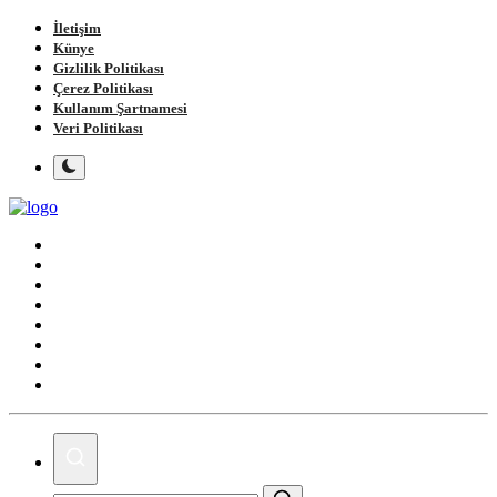
İletişim
Künye
Gizlilik Politikası
Çerez Politikası
Kullanım Şartnamesi
Veri Politikası
Ana Sayfa
Gündem
Gemlik
Bursa
Siyaset
Spor
Magazin
Köşe Yazıları