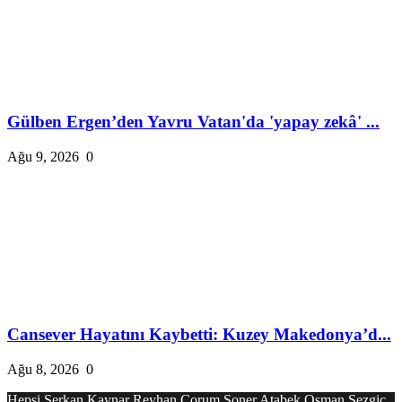
Gülben Ergen’den Yavru Vatan'da 'yapay zekâ' ...
Ağu 9, 2026
0
Cansever Hayatını Kaybetti: Kuzey Makedonya’d...
Ağu 8, 2026
0
Hepsi
Serkan Kaynar
Reyhan Çorum
Soner Atabek
Osman Sezgiç