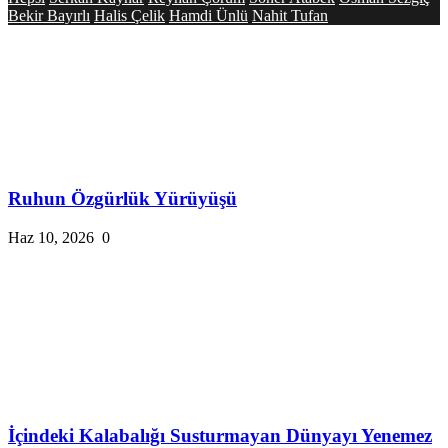
Bekir Bayırlı
Halis Çelik
Hamdi Ünlü
Nahit Tufan
Ruhun Özgürlük Yürüyüşü
Haz 10, 2026
0
İçindeki Kalabalığı Susturmayan Dünyayı Yenemez