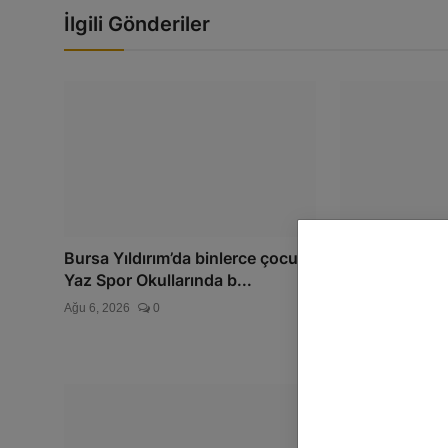
İlgili Gönderiler
Bursa Yıldırım’da binlerce çocuk
BTSO Başkanı
Yaz Spor Okullarında b...
vizyonunu 62
Komitesi...
Ağu 6, 2026
0
Ağu 5, 2026
0