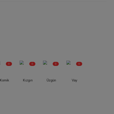
0
0
0
0
Komik
Kızgın
Üzgün
Vay