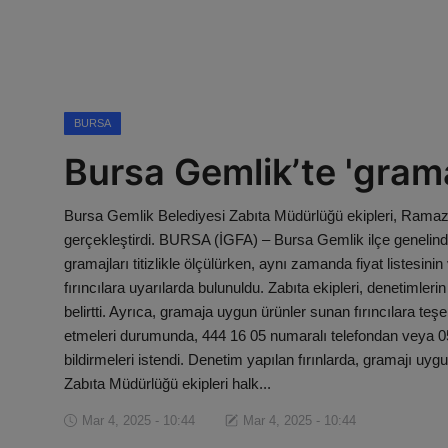
Magazin
Künye
Köşe Yazıları
BURSA
Bursa Gemlik’te 'gram
Gizlilik Politikası
Bursa Gemlik Belediyesi Zabıta Müdürlüğü ekipleri, Ramaz
Çerez Politikası
gerçekleştirdi. BURSA (İGFA) – Bursa Gemlik ilçe genelindek
gramajları titizlikle ölçülürken, aynı zamanda fiyat listesin
Kullanım Şartnamesi
fırıncılara uyarılarda bulunuldu. Zabıta ekipleri, denetiml
belirtti. Ayrıca, gramaja uygun ürünler sunan fırıncılara te
Veri Politikası
etmeleri durumunda, 444 16 05 numaralı telefondan veya 
bildirmeleri istendi. Denetim yapılan fırınlarda, gramajı uy
Zabıta Müdürlüğü ekipleri halk...
Mar 4, 2025 - 10:44
Mar 4, 2025 - 10:44