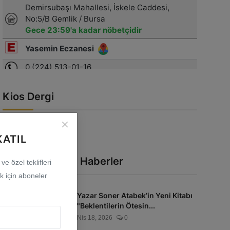
Kios Dergi
KATIL
En Çok Okunan Haberler
e özel teklifleri
 için aboneler
Yazar Soner Atabek’in Yeni Kitabı
"Beklentilerin Ötesin...
Nis 18, 2026
0