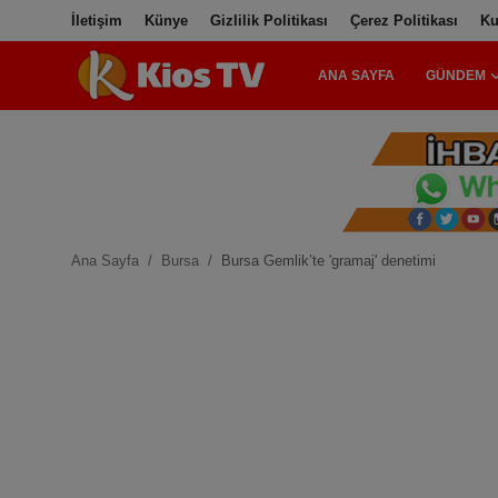
İletişim
Künye
Gizlilik Politikası
Çerez Politikası
Ku
ANA SAYFA
GÜNDEM
Ana Sayfa
Gündem
Gemlik
Ana Sayfa
Bursa
Bursa Gemlik’te 'gramaj' denetimi
Bursa
Siyaset
Spor
İletişim