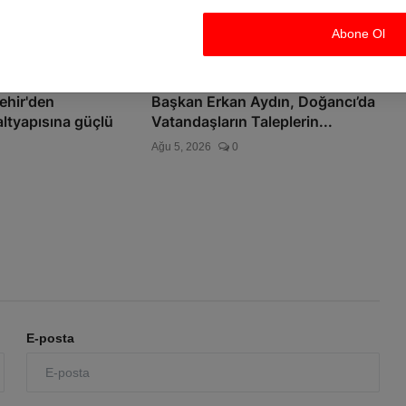
Abone Ol
ehir'den
Başkan Erkan Aydın, Doğancı’da
ltyapısına güçlü
Vatandaşların Taleplerin...
Ağu 5, 2026
0
E-posta