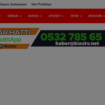
llanım Şartnamesi
Veri Politikası
GEMLIK
BURSA
SIYASET
SPOR
MAGAZIN