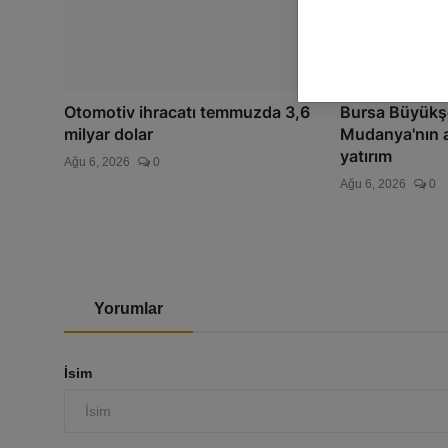
Otomotiv ihracatı temmuzda 3,6
Bursa Büyükş
milyar dolar
Mudanya'nın a
yatırım
Ağu 6, 2026
0
Ağu 6, 2026
0
Yorumlar
İsim