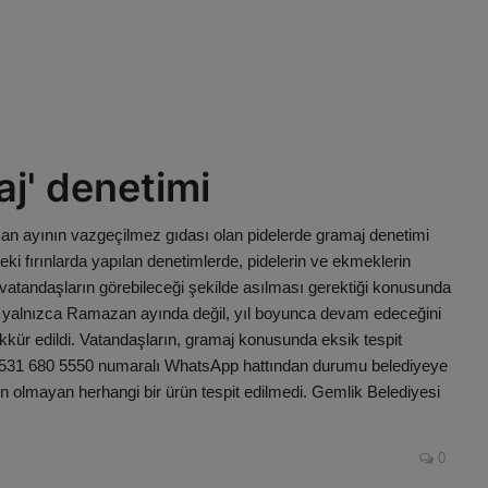
aj' denetimi
an ayının vazgeçilmez gıdası olan pidelerde gramaj denetimi
i fırınlarda yapılan denetimlerde, pidelerin ve ekmeklerin
in vatandaşların görebileceği şekilde asılması gerektiği konusunda
erin yalnızca Ramazan ayında değil, yıl boyunca devam edeceğini
şekkür edildi. Vatandaşların, gramaj konusunda eksik tespit
0531 680 5550 numaralı WhatsApp hattından durumu belediyeye
gun olmayan herhangi bir ürün tespit edilmedi. Gemlik Belediyesi
0