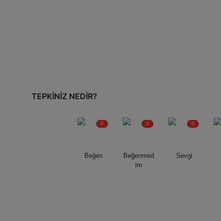
TEPKINIZ NEDIR?
0
0
0
Beğen
Beğenmed
Sevgi
im