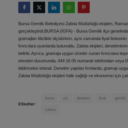
Bursa Gemlik Belediyesi Zabıta Müdürlüğü ekipleri, Ramaz
gerçekleştirdi.BURSA (İGFA) - Bursa Gemlik ilçe genelindeki
gramajları titizlikle ölçülürken, aynı zamanda fiyat listesin
fırıncılara uyarılarda bulunuldu. Zabıta ekipleri, denetiml
belirtti. Ayrıca, gramaja uygun ürünler sunan fırıncılara te
etmeleri durumunda, 444 16 05 numaralı telefondan veya 
bildirmeleri istendi. Denetim yapılan fırınlarda, gramajı uy
Zabıta Müdürlüğü ekipleri halk sağlığı ve ekonomisi için 
bursa
çin
denetim
fiyat
gemlik
Etiketler:
zabıta