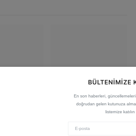
 Burkay, 2030
TOFAŞ’ın rakipleri belli oldu! İşte
BÜLTENIMIZE 
. Meslek
yeni sezon fikstürü
Ağu 6, 2026
0
En son haberleri, güncellemeleri v
doğrudan gelen kutunuza almak
listemize katılın