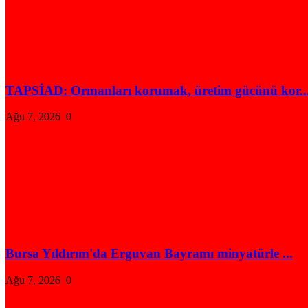
TAPSİAD: Ormanları korumak, üretim gücünü kor..
Ağu 7, 2026
0
Bursa Yıldırım'da Erguvan Bayramı minyatürle ...
Ağu 7, 2026
0