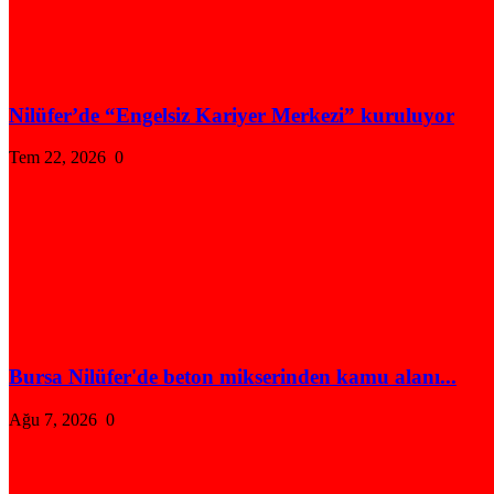
Nilüfer’de “Engelsiz Kariyer Merkezi” kuruluyor
Tem 22, 2026
0
Bursa Nilüfer'de beton mikserinden kamu alanı...
Ağu 7, 2026
0