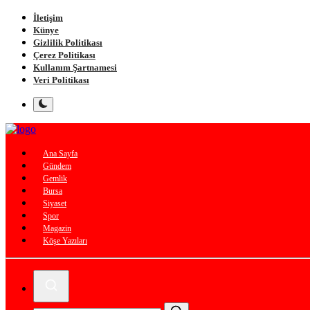
İletişim
Künye
Gizlilik Politikası
Çerez Politikası
Kullanım Şartnamesi
Veri Politikası
Ana Sayfa
Gündem
Gemlik
Bursa
Siyaset
Spor
Magazin
Köşe Yazıları