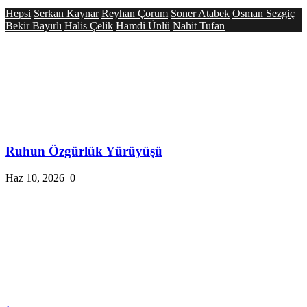
Hepsi
Serkan Kaynar
Reyhan Çorum
Soner Atabek
Osman Sezgiç
Bekir Bayırlı
Halis Çelik
Hamdi Ünlü
Nahit Tufan
Ruhun Özgürlük Yürüyüşü
Haz 10, 2026
0