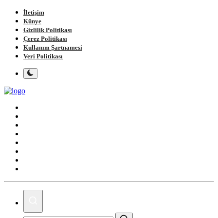
İletişim
Künye
Gizlilik Politikası
Çerez Politikası
Kullanım Şartnamesi
Veri Politikası
Ana Sayfa
Gündem
Gemlik
Bursa
Siyaset
Spor
Magazin
Köşe Yazıları