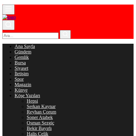
Ana Sayfa
Gündem
Gemlik
Bursa
Siyaset
İletişim
Spor
Magazin
Künye
Köşe Yazıları
Hepsi
Serkan Kaynar
Reyhan Çorum
Soner Atabek
Osman Sezgiç
Bekir Bayırlı
Halis Çelik