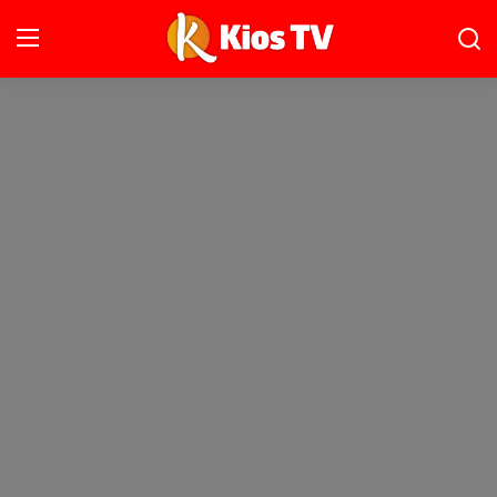
Ana Sayfa
Gündem
Gemlik
Bursa
Siyaset
İletişim
Spor