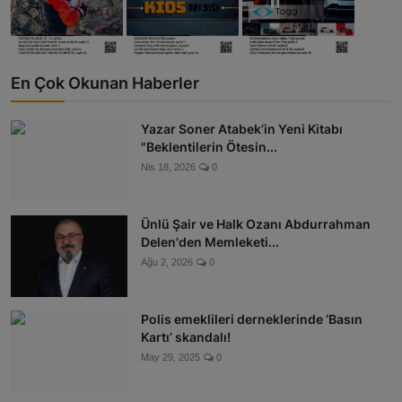
En Çok Okunan Haberler
Yazar Soner Atabek’in Yeni Kitabı
"Beklentilerin Ötesin...
Nis 18, 2026
0
Ünlü Şair ve Halk Ozanı Abdurrahman
Delen'den Memleketi...
Ağu 2, 2026
0
Polis emeklileri derneklerinde ‘Basın
Kartı’ skandalı!
May 29, 2025
0