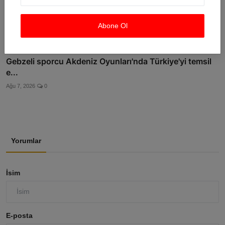
Abone Ol
Gebzeli sporcu Akdeniz Oyunları'nda Türkiye'yi temsil
e...
Ağu 7, 2026
0
Yorumlar
İsim
E-posta