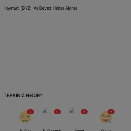
Kaynak: (BYZHA) Beyaz Haber Ajansı
TEPKINIZ NEDIR?
0
0
0
0
Beğen
Beğenmed
Sevgi
Komik