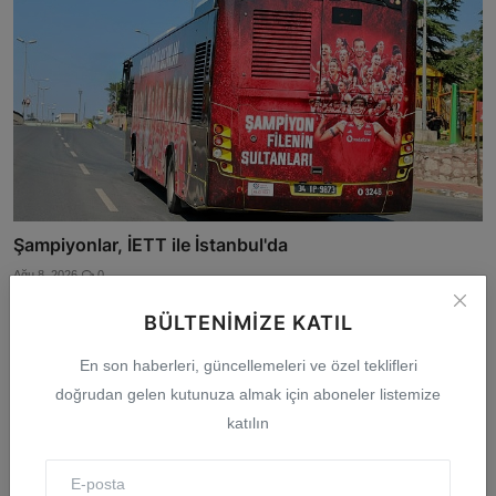
Şampiyonlar, İETT ile İstanbul'da
Ağu 8, 2026
0
BÜLTENIMIZE KATIL
En son haberleri, güncellemeleri ve özel teklifleri
doğrudan gelen kutunuza almak için aboneler listemize
katılın