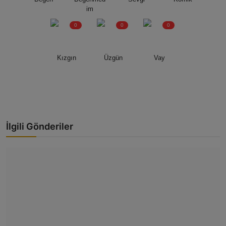
im
0
0
0
Kızgın
Üzgün
Vay
İlgili Gönderiler