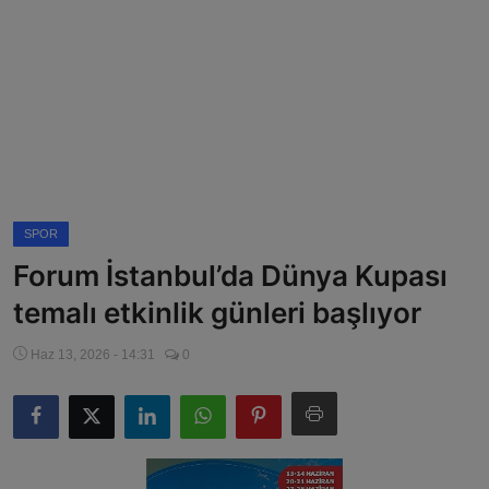
Magazin
Künye
Köşe Yazıları
Gizlilik Politikası
SPOR
Çerez Politikası
Forum İstanbul’da Dünya Kupası
Kullanım Şartnamesi
temalı etkinlik günleri başlıyor
Veri Politikası
Haz 13, 2026 - 14:31
0