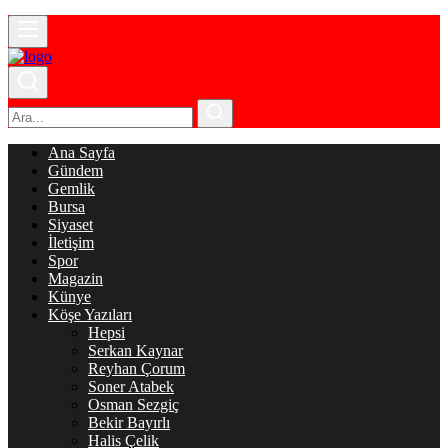
Ana Sayfa
Gündem
Gemlik
Bursa
Siyaset
İletişim
Spor
Magazin
Künye
Köşe Yazıları
Hepsi
Serkan Kaynar
Reyhan Çorum
Soner Atabek
Osman Sezgiç
Bekir Bayırlı
Halis Çelik