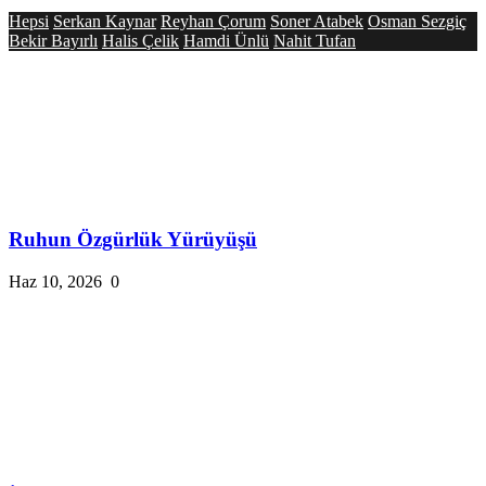
Hepsi
Serkan Kaynar
Reyhan Çorum
Soner Atabek
Osman Sezgiç
Bekir Bayırlı
Halis Çelik
Hamdi Ünlü
Nahit Tufan
Ruhun Özgürlük Yürüyüşü
Haz 10, 2026
0