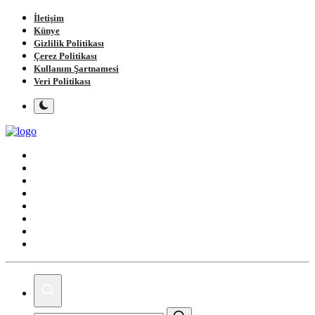
İletişim
Künye
Gizlilik Politikası
Çerez Politikası
Kullanım Şartnamesi
Veri Politikası
Ana Sayfa
Gündem
Gemlik
Bursa
Siyaset
Spor
Magazin
Köşe Yazıları