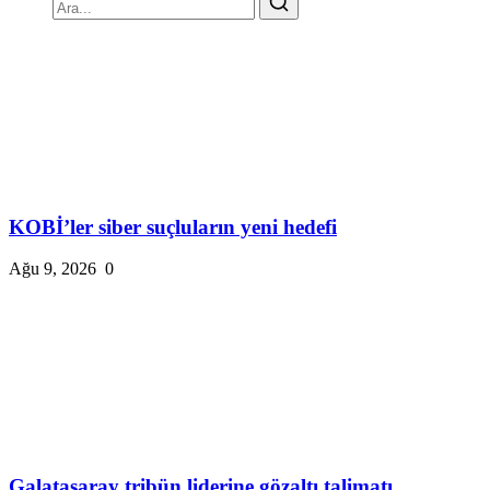
KOBİ’ler siber suçluların yeni hedefi
Ağu 9, 2026
0
Galatasaray tribün liderine gözaltı talimatı