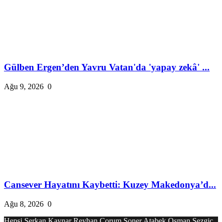
Gülben Ergen’den Yavru Vatan'da 'yapay zekâ' ...
Ağu 9, 2026
0
Cansever Hayatını Kaybetti: Kuzey Makedonya’d...
Ağu 8, 2026
0
Hepsi
Serkan Kaynar
Reyhan Çorum
Soner Atabek
Osman Sezgiç