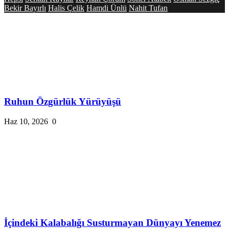
Bekir Bayırlı
Halis Çelik
Hamdi Ünlü
Nahit Tufan
Ruhun Özgürlük Yürüyüşü
Haz 10, 2026
0
İçindeki Kalabalığı Susturmayan Dünyayı Yenemez