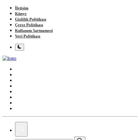
İletişim
Künye
Gizlilik Politikası
Çerez Politikası
Kullanım Şartnamesi
Veri Politikası
Ana Sayfa
Gündem
Gemlik
Bursa
Siyaset
Spor
Magazin
Köşe Yazıları