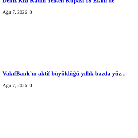
Deniz Kızı Kadın Yelken Kupası 18 Ekim'de
Ağu 7, 2026
0
VakıfBank’ın aktif büyüklüğü yıllık bazda yüz...
Ağu 7, 2026
0