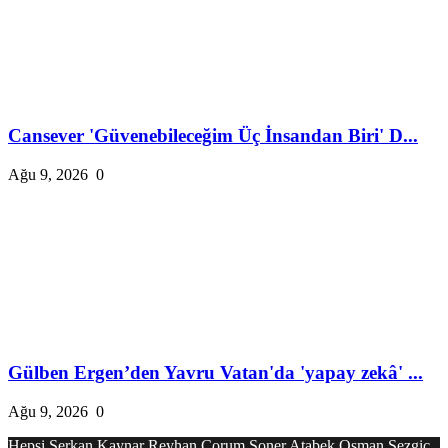
Cansever 'Güvenebileceğim Üç İnsandan Biri' D...
Ağu 9, 2026
0
Gülben Ergen’den Yavru Vatan'da 'yapay zekâ' ...
Ağu 9, 2026
0
Hepsi
Serkan Kaynar
Reyhan Çorum
Soner Atabek
Osman Sezgiç