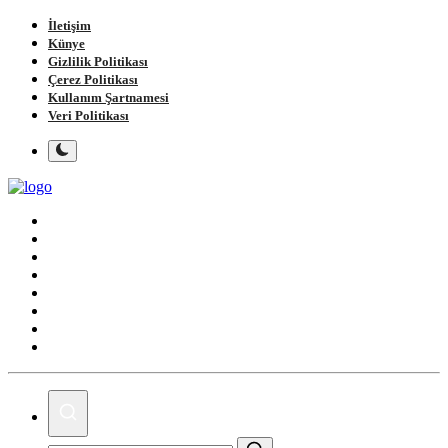
İletişim
Künye
Gizlilik Politikası
Çerez Politikası
Kullanım Şartnamesi
Veri Politikası
Ana Sayfa
Gündem
Gemlik
Bursa
Siyaset
Spor
Magazin
Köşe Yazıları