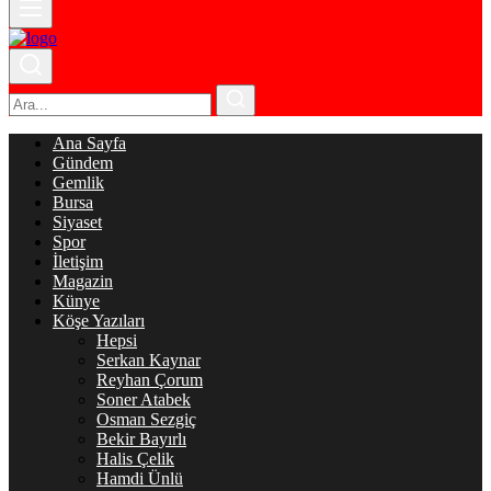
Ana Sayfa
Gündem
Gemlik
Bursa
Siyaset
Spor
İletişim
Magazin
Künye
Köşe Yazıları
Hepsi
Serkan Kaynar
Reyhan Çorum
Soner Atabek
Osman Sezgiç
Bekir Bayırlı
Halis Çelik
Hamdi Ünlü