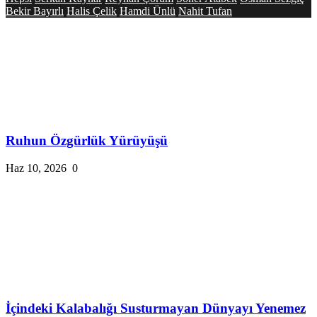
Bekir Bayırlı
Halis Çelik
Hamdi Ünlü
Nahit Tufan
Ruhun Özgürlük Yürüyüşü
Haz 10, 2026
0
İçindeki Kalabalığı Susturmayan Dünyayı Yenemez