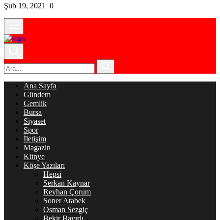
Şub 19, 2021
0
Ana Sayfa
Gündem
Gemlik
Bursa
Siyaset
Spor
İletişim
Magazin
Künye
Köşe Yazıları
Hepsi
Serkan Kaynar
Reyhan Çorum
Soner Atabek
Osman Sezgiç
Bekir Bayırlı