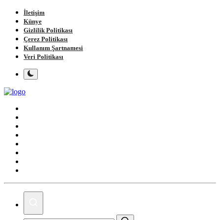
İletişim
Künye
Gizlilik Politikası
Çerez Politikası
Kullanım Şartnamesi
Veri Politikası
Ana Sayfa
Gündem
Gemlik
Bursa
Siyaset
Spor
Magazin
Köşe Yazıları