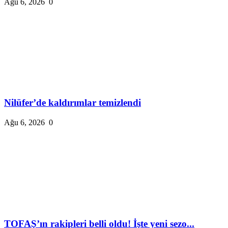
Ağu 6, 2026
0
Nilüfer’de kaldırımlar temizlendi
Ağu 6, 2026
0
TOFAŞ’ın rakipleri belli oldu! İşte yeni sezo...