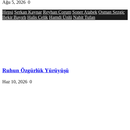
Ağu 5, 2026
0
Hepsi
Serkan Kaynar
Reyhan Çorum
Soner Atabek
Osman Sezgiç
Bekir Bayırlı
Halis Çelik
Hamdi Ünlü
Nahit Tufan
Ruhun Özgürlük Yürüyüşü
Haz 10, 2026
0