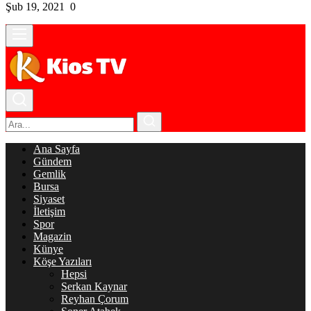
Şub 19, 2021
0
Ana Sayfa
Gündem
Gemlik
Bursa
Siyaset
İletişim
Spor
Magazin
Künye
Köşe Yazıları
Hepsi
Serkan Kaynar
Reyhan Çorum