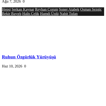
Ağu 7, 2026
0
Hepsi
Serkan Kaynar
Reyhan Çorum
Soner Atabek
Osman Sezgiç
Bekir Bayırlı
Halis Çelik
Hamdi Ünlü
Nahit Tufan
Ruhun Özgürlük Yürüyüşü
Haz 10, 2026
0