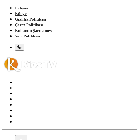
İletişim
Künye
Gizlilik Politikası
Çerez Politikası
Kullanım Şartnamesi
Veri Politikası
Ana Sayfa
Gündem
Gemlik
Bursa
Siyaset
Spor
Magazin
Köşe Yazıları