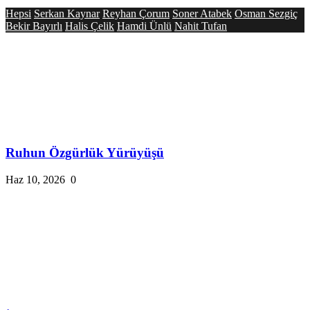
Hepsi
Serkan Kaynar
Reyhan Çorum
Soner Atabek
Osman Sezgiç
Bekir Bayırlı
Halis Çelik
Hamdi Ünlü
Nahit Tufan
Ruhun Özgürlük Yürüyüşü
Haz 10, 2026
0