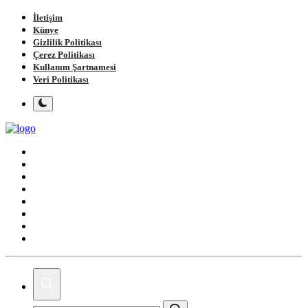
İletişim
Künye
Gizlilik Politikası
Çerez Politikası
Kullanım Şartnamesi
Veri Politikası
Ana Sayfa
Gündem
Gemlik
Bursa
Siyaset
Spor
Magazin
Köşe Yazıları