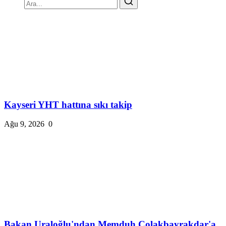
Kayseri YHT hattına sıkı takip
Ağu 9, 2026
0
Bakan Uraloğlu'ndan Memduh Çolakbayrakdar'a