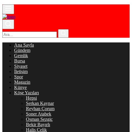
Ana Sayfa
Gündem
Gemlik
Bursa
Siyaset
İletişim
Spor
Magazin
Künye
Köşe Yazıları
Hepsi
Serkan Kaynar
Reyhan Çorum
Soner Atabek
Osman Sezgiç
Bekir Bayırlı
Halis Çelik