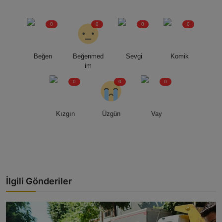
0
0
0
0
Beğen
Beğenmed
Sevgi
Komik
im
0
0
0
Kızgın
Üzgün
Vay
İlgili Gönderiler