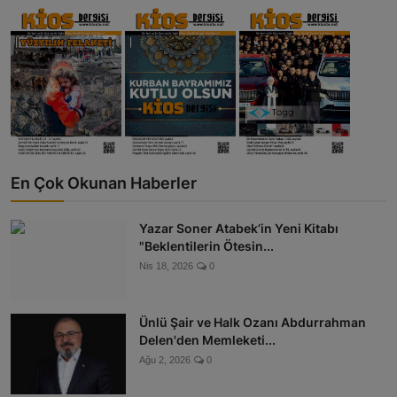
En Çok Okunan Haberler
Yazar Soner Atabek’in Yeni Kitabı
"Beklentilerin Ötesin...
Nis 18, 2026
0
Ünlü Şair ve Halk Ozanı Abdurrahman
Delen'den Memleketi...
Ağu 2, 2026
0