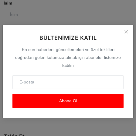
İsim
E-posta
BÜLTENIMIZE KATIL
En son haberleri, güncellemeleri ve özel teklifleri
Yorum
doğrudan gelen kutunuza almak için aboneler listemize
katılın
Gönderi Yorum
Abone Ol