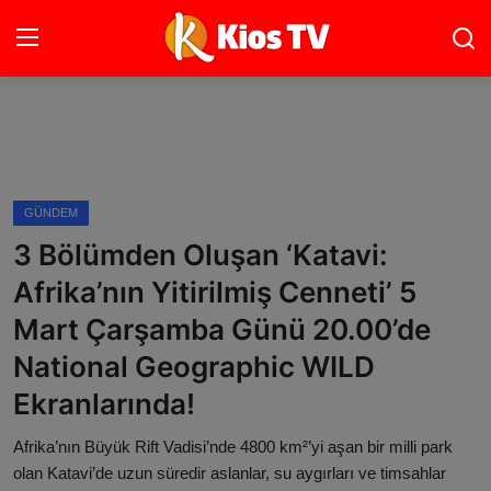
Ana Sayfa
Gündem
GÜNDEM
3 Bölümden Oluşan ‘Katavi:
Gemlik
Afrika’nın Yitirilmiş Cenneti’ 5
Bursa
Mart Çarşamba Günü 20.00’de
Siyaset
National Geographic WILD
Ekranlarında!
Spor
Afrika’nın Büyük Rift Vadisi’nde 4800 km²’yi aşan bir milli park
İletişim
olan Katavi’de uzun süredir aslanlar, su aygırları ve timsahlar