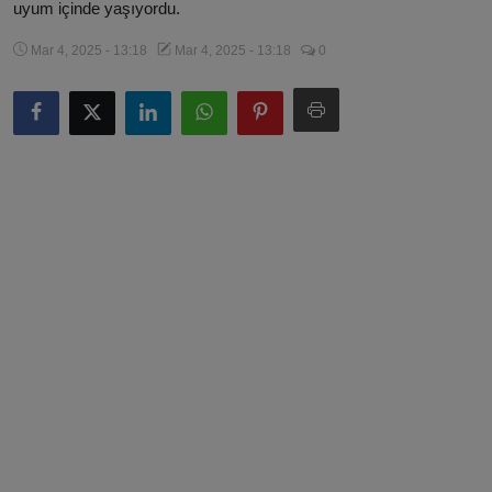
uyum içinde yaşıyordu.
Magazin
Mar 4, 2025 - 13:18
Mar 4, 2025 - 13:18
0
Künye
Köşe Yazıları
Gizlilik Politikası
Çerez Politikası
Kullanım Şartnamesi
Veri Politikası