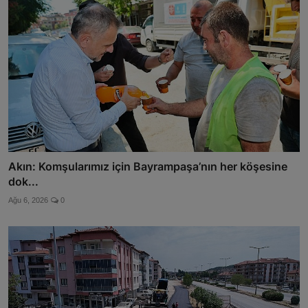
Akın: Komşularımız için Bayrampaşa’nın her köşesine
dok...
Ağu 6, 2026
0