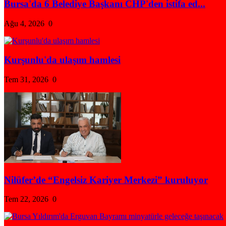
Bursa'da 6 Belediye Başkanı CHP'den istifa ed...
Ağu 4, 2026
0
Kurşunlu'da ulaşım hamlesi
Tem 31, 2026
0
Nilüfer’de “Engelsiz Kariyer Merkezi” kuruluyor
Tem 22, 2026
0