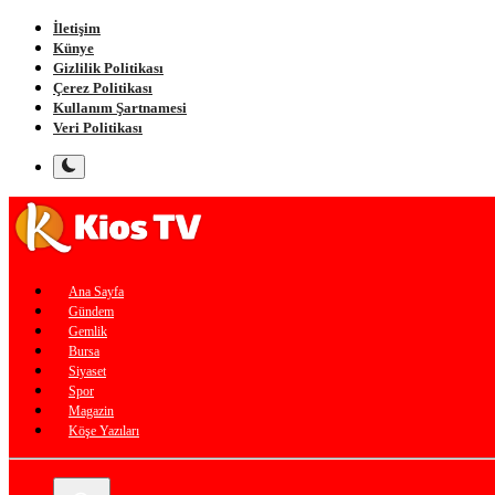
İletişim
Künye
Gizlilik Politikası
Çerez Politikası
Kullanım Şartnamesi
Veri Politikası
Ana Sayfa
Gündem
Gemlik
Bursa
Siyaset
Spor
Magazin
Köşe Yazıları