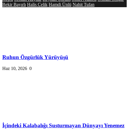
Bekir Bayırlı
Halis Çelik
Hamdi Ünlü
Nahit Tufan
Ruhun Özgürlük Yürüyüşü
Haz 10, 2026
0
İçindeki Kalabalığı Susturmayan Dünyayı Yenemez