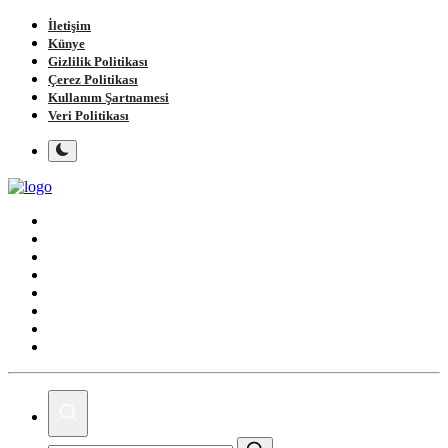
İletişim
Künye
Gizlilik Politikası
Çerez Politikası
Kullanım Şartnamesi
Veri Politikası
Ana Sayfa
Gündem
Gemlik
Bursa
Siyaset
Spor
Magazin
Köşe Yazıları