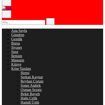
Ana Sayfa
Gündem
Gemlik
Bursa
Siyaset
Spor
İletişim
Magazin
Künye
Köşe Yazıları
Hepsi
Serkan Kaynar
Reyhan Çorum
Soner Atabek
Osman Sezgiç
Bekir Bayırlı
Halis Çelik
Hamdi Ünlü