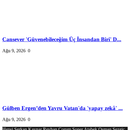
Cansever 'Güvenebileceğim Üç İnsandan Biri' D...
Ağu 9, 2026
0
Gülben Ergen’den Yavru Vatan'da 'yapay zekâ' ...
Ağu 9, 2026
0
Hepsi
Serkan Kaynar
Reyhan Çorum
Soner Atabek
Osman Sezgiç