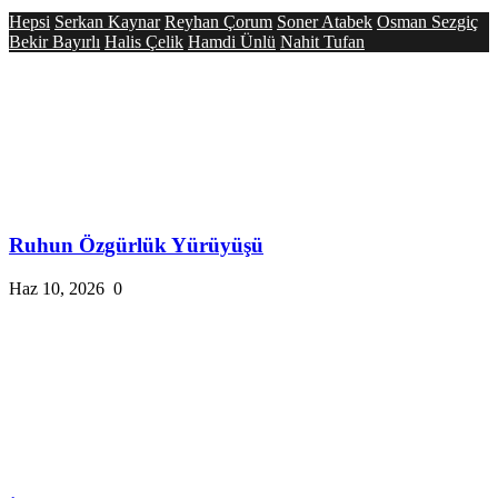
Hepsi
Serkan Kaynar
Reyhan Çorum
Soner Atabek
Osman Sezgiç
Bekir Bayırlı
Halis Çelik
Hamdi Ünlü
Nahit Tufan
Ruhun Özgürlük Yürüyüşü
Haz 10, 2026
0