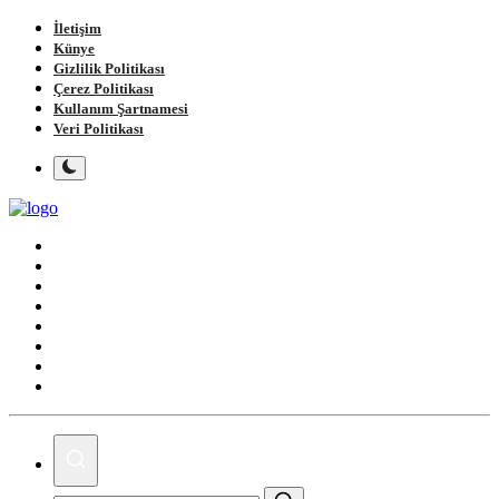
İletişim
Künye
Gizlilik Politikası
Çerez Politikası
Kullanım Şartnamesi
Veri Politikası
Ana Sayfa
Gündem
Gemlik
Bursa
Siyaset
Spor
Magazin
Köşe Yazıları