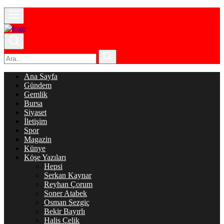
Ana Sayfa
Gündem
Gemlik
Bursa
Siyaset
İletişim
Spor
Magazin
Künye
Köşe Yazıları
Hepsi
Serkan Kaynar
Reyhan Çorum
Soner Atabek
Osman Sezgiç
Bekir Bayırlı
Halis Çelik