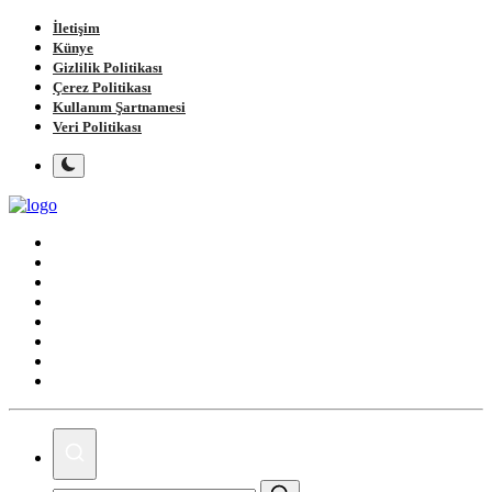
İletişim
Künye
Gizlilik Politikası
Çerez Politikası
Kullanım Şartnamesi
Veri Politikası
Ana Sayfa
Gündem
Gemlik
Bursa
Siyaset
Spor
Magazin
Köşe Yazıları