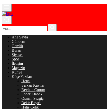
Ana Sayfa
Gündem
Gemlik
Bursa
Siyaset
Spor
İletişim
Magazin
Künye
Köşe Yazıları
Hepsi
Serkan Kaynar
Reyhan Çorum
Soner Atabek
Osman Sezgiç
Bekir Bayırlı
Halis Çelik