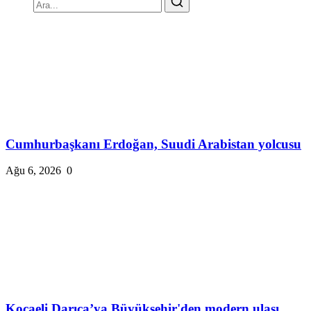
Cumhurbaşkanı Erdoğan, Suudi Arabistan yolcusu
Ağu 6, 2026
0
Kocaeli Darıca’ya Büyükşehir'den modern ulaşı...