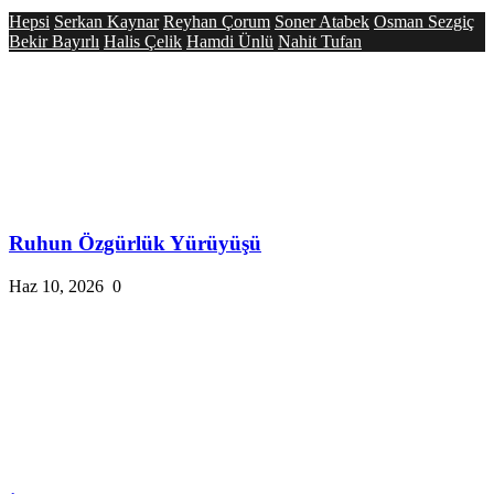
Hepsi
Serkan Kaynar
Reyhan Çorum
Soner Atabek
Osman Sezgiç
Bekir Bayırlı
Halis Çelik
Hamdi Ünlü
Nahit Tufan
Ruhun Özgürlük Yürüyüşü
Haz 10, 2026
0