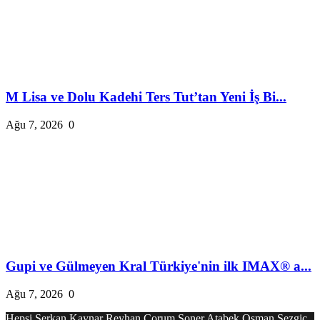
M Lisa ve Dolu Kadehi Ters Tut’tan Yeni İş Bi...
Ağu 7, 2026
0
Gupi ve Gülmeyen Kral Türkiye'nin ilk IMAX® a...
Ağu 7, 2026
0
Hepsi
Serkan Kaynar
Reyhan Çorum
Soner Atabek
Osman Sezgiç