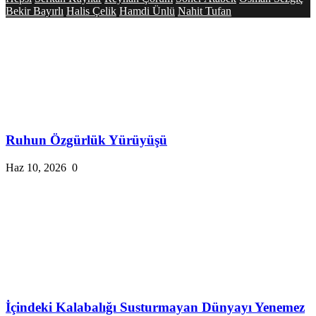
Bekir Bayırlı
Halis Çelik
Hamdi Ünlü
Nahit Tufan
Ruhun Özgürlük Yürüyüşü
Haz 10, 2026
0
İçindeki Kalabalığı Susturmayan Dünyayı Yenemez