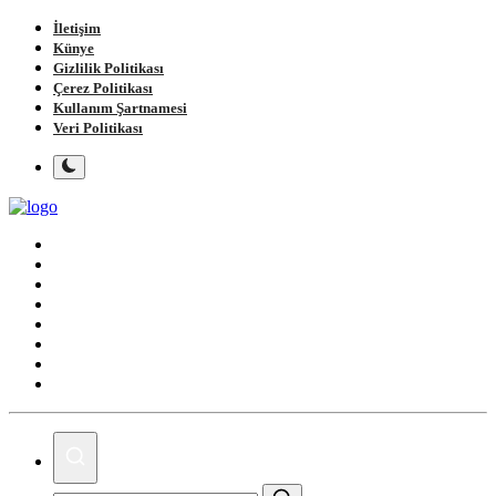
İletişim
Künye
Gizlilik Politikası
Çerez Politikası
Kullanım Şartnamesi
Veri Politikası
Ana Sayfa
Gündem
Gemlik
Bursa
Siyaset
Spor
Magazin
Köşe Yazıları