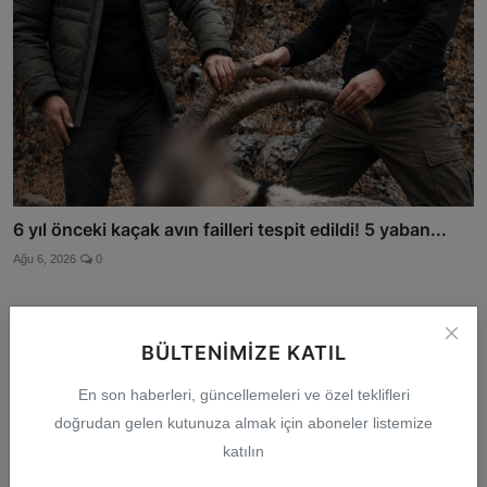
6 yıl önceki kaçak avın failleri tespit edildi! 5 yaban...
Ağu 6, 2026
0
BÜLTENIMIZE KATIL
Yorumlar
En son haberleri, güncellemeleri ve özel teklifleri
doğrudan gelen kutunuza almak için aboneler listemize
İsim
katılın