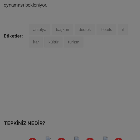
oynaması bekleniyor.
antalya
başkan
destek
Hotels
il
Etiketler:
kar
kültür
turizm
TEPKINIZ NEDIR?