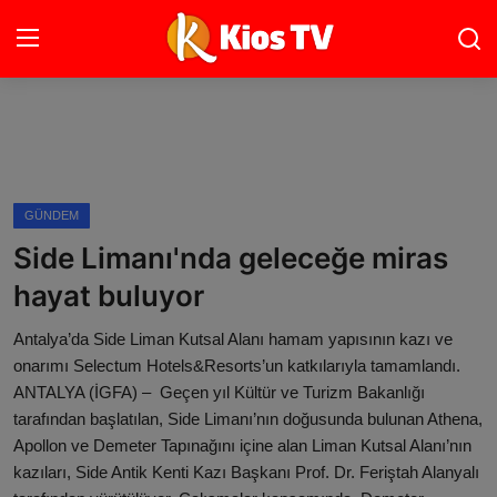
Ana Sayfa
Gündem
GÜNDEM
Side Limanı'nda geleceğe miras
Gemlik
hayat buluyor
Bursa
Antalya’da Side Liman Kutsal Alanı hamam yapısının kazı ve
Siyaset
onarımı Selectum Hotels&Resorts’un katkılarıyla tamamlandı.
ANTALYA (İGFA) – Geçen yıl Kültür ve Turizm Bakanlığı
Spor
tarafından başlatılan, Side Limanı’nın doğusunda bulunan Athena,
Apollon ve Demeter Tapınağını içine alan Liman Kutsal Alanı’nın
İletişim
kazıları, Side Antik Kenti Kazı Başkanı Prof. Dr. Feriştah Alanyalı