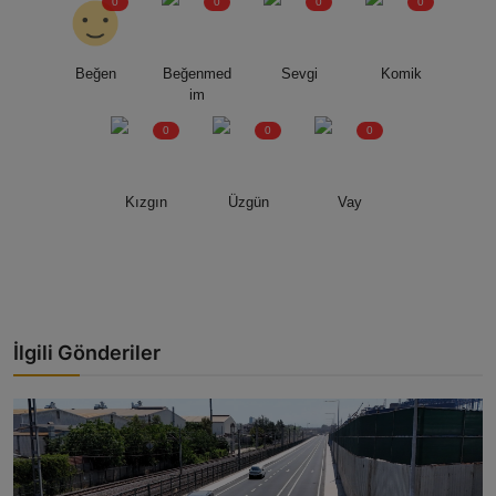
0
0
0
0
Beğen
Beğenmed
Sevgi
Komik
im
0
0
0
Kızgın
Üzgün
Vay
İlgili Gönderiler