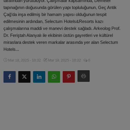
tarafından yürütülüyor. Çalışmalar kapsamında, Demeter
Magazin
tapınağının doğusunda görülen yapı topluluğunun, Geç Antik
Çağ’da inşa edilmiş bir hamam yapısı olduğunun tespit
Künye
edilmesinin ardından, Selectum Hotels&Resorts kazı
çalışmalarına maddi ve manevi destek sağladı. Arkeolog Prof.
Köşe Yazıları
Dr. Feriştah Alanyalı ile ekibinin üstün gayretleri ve kültürel
miraslara destek veren markalar arasında yer alan Selectum
Hotels...
Gizlilik Politikası
Mar 18, 2025 - 10:32
Mar 18, 2025 - 10:32
0
Çerez Politikası
Kullanım Şartnamesi
Veri Politikası