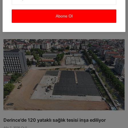
Abone Ol
Ankara'da uyuşturucu ve fuhuş 8 gözaltı
Ağu 7, 2026
0
Derince'de 120 yataklı sağlık tesisi inşa ediliyor
Ağu 7, 2026
0