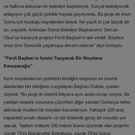
ve halkına dokunan bir belediye başkanıydı. Sosyal belediyecilik
anlayışını çok güçlü şekilde hayata geçiriyordu. Bu proje de onun
Soma için kurduğu hayallerden biriydi. Ne yazık ki çok büyük bir
acı yaşadık. Ardından Soma Belediye Başkanımız Sercan
Okur’un kararıyla projeye Ferdi Başkan’ın adı verildi. Böylece
onun ismi Soma’da yaşamaya devam edecek” diye konuştu.
“Ferdi Başkan’ın İsmini Taşıyacak Bir Meydana
Kavuşacağız”
Kent meydanlarının şehirlerin kimliğini oluşturan en önemli
alanlardan biri olduğunu vurgulayan Başkan Dutlulu, şunları
söyledi: “Bu proje iki önemli ihtiyaca aynı anda cevap veriyor. Bir
yandan otopark sorununu çözerken diğer yandan Soma’ya nefes
aldıracak modern bir meydan kazandırıyor. Yaklaşık 100 araç
kapasiteli yeraltı otoparkı ve üst bölümde geniş bir meydan yer
alacak. Toplam maliyeti 100 milyon liranın üzerinde olan projenin
yüzde 75’ini Büyükşehir Belediyesi, yüzde 25’ini Soma