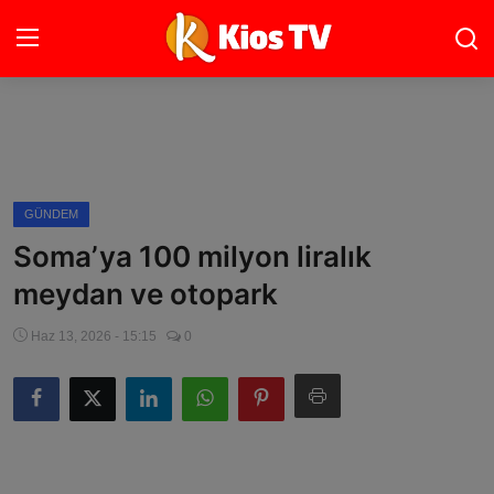
Ana Sayfa
Gündem
GÜNDEM
Soma’ya 100 milyon liralık
Gemlik
meydan ve otopark
Bursa
Haz 13, 2026 - 15:15
0
Siyaset
İletişim
Spor