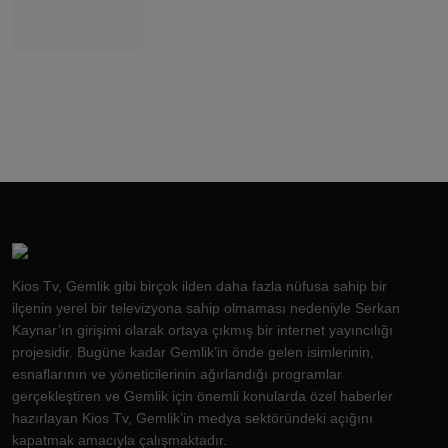
Kios Tv, Gemlik gibi birçok ilden daha fazla nüfusa sahip bir
ilçenin yerel bir televizyona sahip olmaması nedeniyle Serkan
Kaynar’ın girişimi olarak ortaya çıkmış bir internet yayıncılığı
projesidir. Bugüne kadar Gemlik’in önde gelen isimlerinin,
esnaflarının ve yöneticilerinin ağırlandığı programlar
gerçekleştiren ve Gemlik için önemli konularda özel haberler
hazırlayan Kios Tv, Gemlik’in medya sektöründeki açığını
kapatmak amacıyla çalışmaktadır.