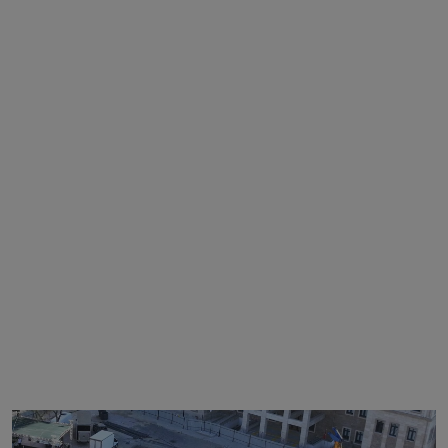
Magazin
Künye
Köşe Yazıları
Gizlilik Politikası
Çerez Politikası
Kullanım Şartnamesi
Veri Politikası