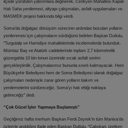
ilçede yürütülen yatırımlara değinerek, Cenkyeri Mahallesi Kapalı
Halı Saha yenilemesi, altyapı çalışmaları, asfalt uygulamaları ve
MASMEK projesi hakkında bilgi verdi.
Soma’da doğalgaz dönüşüm sürecinin ardından bozulan yolların
yenilenmesi için çalışmaların sürdüğünü belirten Başkan Dutlulu,
“Turgutalp ve Hamidiye mahallelerinde incelemelerde bulunduk.
Mümtaz Baş ve Atatürk caddelerinde toplam 2,7 kilometrelik
güzergahta 10 bin tonun üzerinde sıcak asfalt serimi
gerçekleştirdik. Çalışmalarımız bununla sınırlı kalmayacak. Hem
Büyükşehir Belediyesi hem de Soma Belediyesi olarak doğalgaz
çalışmaları nedeniyle zarar gören yolların bakım ve
yenilemelerini sürdüreceğiz. Soma’yı hak ettiği noktaya
getireceğiz” dedi.
“Çok Güzel İşler Yapmaya Başlamıştı”
Geçtiğimiz hafta merhum Başkan Ferdi Zeyrek’in tüm Manisa’da
özlemle anıldığını ifade eden Başkan Dutlulu, “Çalışkan, üretken