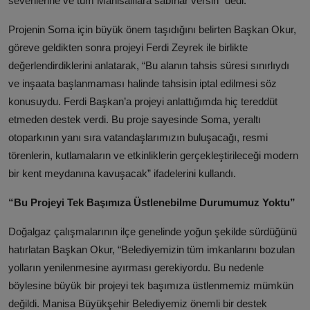
sevenlerine ve tüm Manisalılara sabırlar versin” dedi.
Projenin Soma için büyük önem taşıdığını belirten Başkan Okur,
göreve geldikten sonra projeyi Ferdi Zeyrek ile birlikte
değerlendirdiklerini anlatarak, “Bu alanın tahsis süresi sınırlıydı
ve inşaata başlanmaması halinde tahsisin iptal edilmesi söz
konusuydu. Ferdi Başkan’a projeyi anlattığımda hiç tereddüt
etmeden destek verdi. Bu proje sayesinde Soma, yeraltı
otoparkının yanı sıra vatandaşlarımızın buluşacağı, resmi
törenlerin, kutlamaların ve etkinliklerin gerçekleştirileceği modern
bir kent meydanına kavuşacak” ifadelerini kullandı.
“Bu Projeyi Tek Başımıza Üstlenebilme Durumumuz Yoktu”
Doğalgaz çalışmalarının ilçe genelinde yoğun şekilde sürdüğünü
hatırlatan Başkan Okur, “Belediyemizin tüm imkanlarını bozulan
yolların yenilenmesine ayırması gerekiyordu. Bu nedenle
böylesine büyük bir projeyi tek başımıza üstlenmemiz mümkün
değildi. Manisa Büyükşehir Belediyemiz önemli bir destek