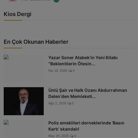
Kios Dergi
En Çok Okunan Haberler
Yazar Soner Atabek’in Yeni Kitabı
"Beklentilerin Ötesin...
Nis 18, 2026
0
Ünlü Şair ve Halk Ozanı Abdurrahman
Delen'den Memleketi...
Ağu 2, 2026
0
Polis emeklileri derneklerinde ‘Basın
Kartı’ skandalı!
May 29, 2025
0