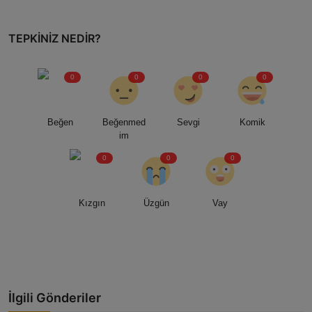
TEPKINIZ NEDIR?
0
0
0
0
Beğen
Beğenmed
Sevgi
Komik
im
0
0
0
Kızgın
Üzgün
Vay
İlgili Gönderiler