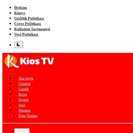
İletişim
Künye
Gizlilik Politikası
Çerez Politikası
Kullanım Şartnamesi
Veri Politikası
Ana Sayfa
Gündem
Gemlik
Bursa
Siyaset
Spor
Magazin
Köşe Yazıları