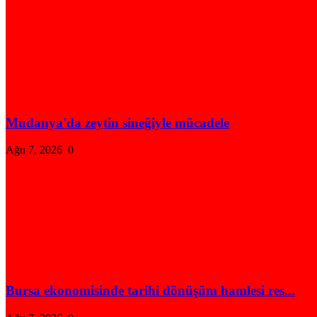
Mudanya'da zeytin sineğiyle mücadele
Ağu 7, 2026
0
Bursa ekonomisinde tarihi dönüşüm hamlesi res...