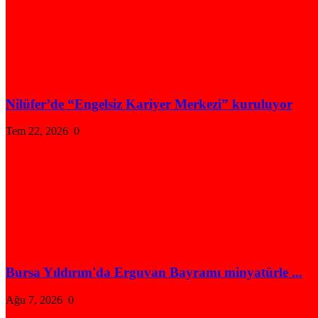
Nilüfer’de “Engelsiz Kariyer Merkezi” kuruluyor
Tem 22, 2026
0
Bursa Yıldırım'da Erguvan Bayramı minyatürle ...
Ağu 7, 2026
0