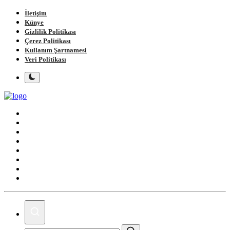
İletişim
Künye
Gizlilik Politikası
Çerez Politikası
Kullanım Şartnamesi
Veri Politikası
Ana Sayfa
Gündem
Gemlik
Bursa
Siyaset
Spor
Magazin
Köşe Yazıları