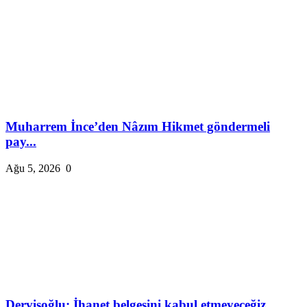
Muharrem İnce’den Nâzım Hikmet göndermeli
pay...
Ağu 5, 2026
0
Dervişoğlu: İhanet belgesini kabul etmeyeceğiz