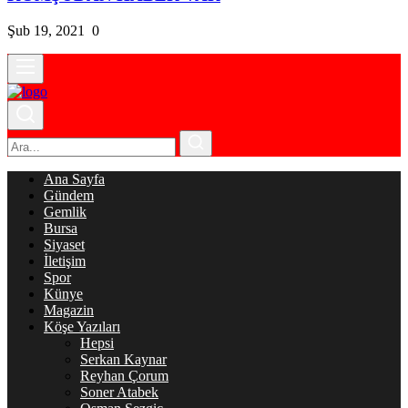
Şub 19, 2021
0
Ana Sayfa
Gündem
Gemlik
Bursa
Siyaset
İletişim
Spor
Künye
Magazin
Köşe Yazıları
Hepsi
Serkan Kaynar
Reyhan Çorum
Soner Atabek