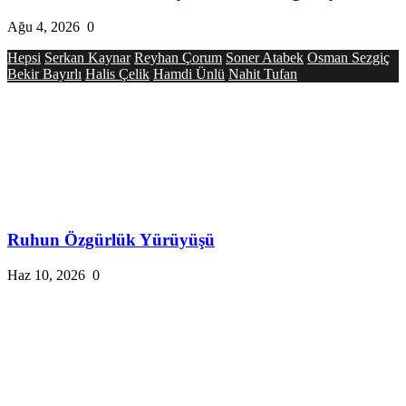
Ağu 4, 2026
0
Hepsi
Serkan Kaynar
Reyhan Çorum
Soner Atabek
Osman Sezgiç
Bekir Bayırlı
Halis Çelik
Hamdi Ünlü
Nahit Tufan
Ruhun Özgürlük Yürüyüşü
Haz 10, 2026
0