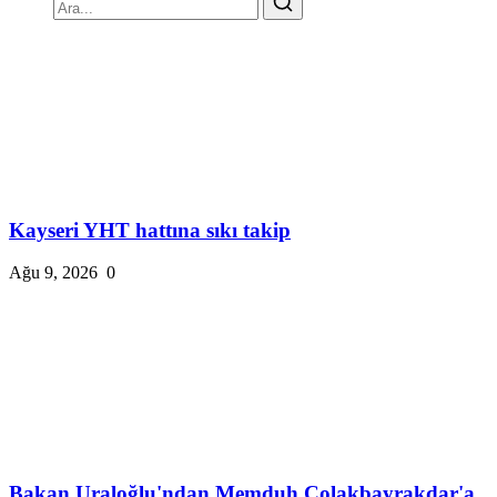
Kayseri YHT hattına sıkı takip
Ağu 9, 2026
0
Bakan Uraloğlu'ndan Memduh Çolakbayrakdar'a