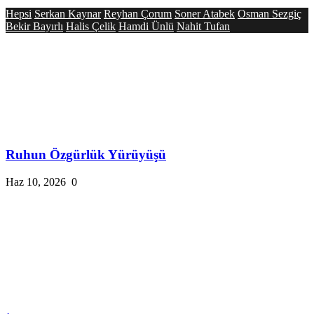
Hepsi
Serkan Kaynar
Reyhan Çorum
Soner Atabek
Osman Sezgiç
Bekir Bayırlı
Halis Çelik
Hamdi Ünlü
Nahit Tufan
Ruhun Özgürlük Yürüyüşü
Haz 10, 2026
0