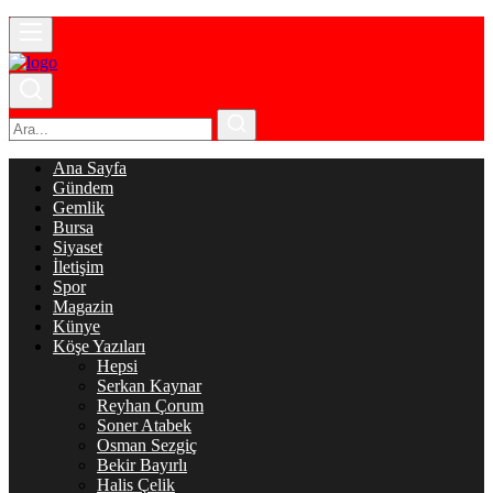
Ana Sayfa
Gündem
Gemlik
Bursa
Siyaset
İletişim
Spor
Magazin
Künye
Köşe Yazıları
Hepsi
Serkan Kaynar
Reyhan Çorum
Soner Atabek
Osman Sezgiç
Bekir Bayırlı
Halis Çelik